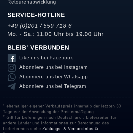
Retourenabwicklung
SERVICE-HOTLINE
+49 (0)201 / 559 718 6
Mo. - Sa.: 11.00 Uhr bis 19.00 Uhr
BLEIB' VERBUNDEN
Like uns bei Facebook
Abonniere uns bei Instagram
Abonniere uns bei Whatsapp
Abonniere uns bei Telegram
1
ehemaliger eigener Verkaufspreis innerhalb der letzten 30
Tage vor der Anwendung der Preisermäßigung
2
Gilt für Lieferungen nach Deutschland . Lieferzeiten für
andere Länder und Informationen zur Berechnung des
Liefertermins siehe
Zahlungs- & Versandinfos ⧉