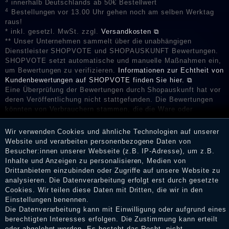
3
innerhalb Deutschlands ab 50€ Bestellwert
4
Bestellungen vor 13.00 Uhr gehen noch am selben Werktag
raus!
* inkl. gesetzl. MwSt. zzgl.
Versandkosten ⧉
** Unser Unternehmen sammelt über die unabhängigen
Dienstleister SHOPVOTE und SHOPAUSKUNFT Bewertungen.
SHOPVOTE setzt automatische und manuelle Maßnahmen ein,
um Bewertungen zu verifizieren.
Informationen zur Echtheit von
Kundenbewertungen auf SHOPVOTE finden Sie hier. ⧉
Eine Überprüfung der Bewertungen durch Shopauskunft hat vor
deren Veröffentlichung nicht stattgefunden. Die Bewertungen
könnten von Verbrauchern stammen, die die Ware oder
Dienstleistungen gar nicht erworben oder genutzt haben. Nach
Erhalt einer Benachrichtigungs-E-Mail können Händler die
Wir verwenden Cookies und ähnliche Technologien auf unserer
Bewertungen verifizieren und über die erfolgte Verifizierung im
Website und verarbeiten personenbezogene Daten von
Shop informieren.
Besucher:innen unserer Webseite (z.B. IP-Adresse), um z.B.
Inhalte und Anzeigen zu personalisieren, Medien von
Drittanbietern einzubinden oder Zugriffe auf unsere Website zu
analysieren. Die Datenverarbeitung erfolgt erst durch gesetzte
Impressum
Cookies. Wir teilen diese Daten mit Dritten, die wir in den
Einstellungen benennen.
Die Datenverarbeitung kann mit Einwilligung oder aufgrund eines
berechtigten Interesses erfolgen. Die Zustimmung kann erteilt
Daten­schutz­erklärung
oder abgelehnt werden. Es besteht das Recht, nicht