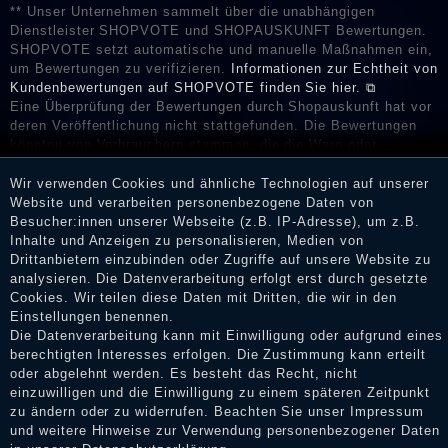
** Unser Unternehmen sammelt über die unabhängigen
Dienstleister SHOPVOTE und SHOPAUSKUNFT Bewertungen.
SHOPVOTE setzt automatische und manuelle Maßnahmen ein,
um Bewertungen zu verifizieren.
Informationen zur Echtheit von
Kundenbewertungen auf SHOPVOTE finden Sie hier. ⧉
Eine Überprüfung der Bewertungen durch Shopauskunft hat vor
deren Veröffentlichung nicht stattgefunden. Die Bewertungen
könnten von Verbrauchern stammen, die die Ware oder
Dienstleistungen gar nicht erworben oder genutzt haben. Nach
Erhalt einer Benachrichtigungs-E-Mail können Händler die
Wir verwenden Cookies und ähnliche Technologien auf unserer
Bewertungen verifizieren und über die erfolgte Verifizierung im
Website und verarbeiten personenbezogene Daten von
Shop informieren.
Besucher:innen unserer Webseite (z.B. IP-Adresse), um z.B.
Inhalte und Anzeigen zu personalisieren, Medien von
Drittanbietern einzubinden oder Zugriffe auf unsere Website zu
analysieren. Die Datenverarbeitung erfolgt erst durch gesetzte
Cookies. Wir teilen diese Daten mit Dritten, die wir in den
Impressum
Einstellungen benennen.
Die Datenverarbeitung kann mit Einwilligung oder aufgrund eines
berechtigten Interesses erfolgen. Die Zustimmung kann erteilt
oder abgelehnt werden. Es besteht das Recht, nicht
Daten­schutz­erklärung
einzuwilligen und die Einwilligung zu einem späteren Zeitpunkt
zu ändern oder zu widerrufen. Beachten Sie unser
Impressum
und weitere Hinweise zur Verwendung personenbezogener Daten
AGB