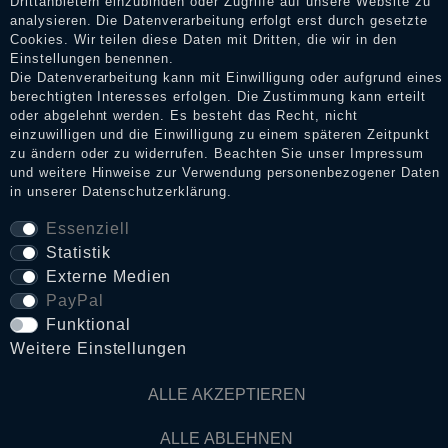
Drittanbietern einzubinden oder Zugriffe auf unsere Website zu
analysieren. Die Datenverarbeitung erfolgt erst durch gesetzte
Cookies. Wir teilen diese Daten mit Dritten, die wir in den
Impressum
Einstellungen benennen.
Die Datenverarbeitung kann mit Einwilligung oder aufgrund eines
berechtigten Interesses erfolgen. Die Zustimmung kann erteilt
Daten­schutz­erklärung
oder abgelehnt werden. Es besteht das Recht, nicht
einzuwilligen und die Einwilligung zu einem späteren Zeitpunkt
zu ändern oder zu widerrufen. Beachten Sie unser
Impressum
und weitere Hinweise zur Verwendung personenbezogener Daten
AGB
in unserer
Daten­schutz­erklärung
.
Essenziell
Statistik
Widerrufs­recht
Externe Medien
PayPal
VERTRAG WIDERRUFEN
Funktional
Weitere Einstellungen
Kontakt
ALLE AKZEPTIEREN
© Copyright 2026 Dark Ages Glasche & Kuczwalska GbR
ALLE ABLEHNEN