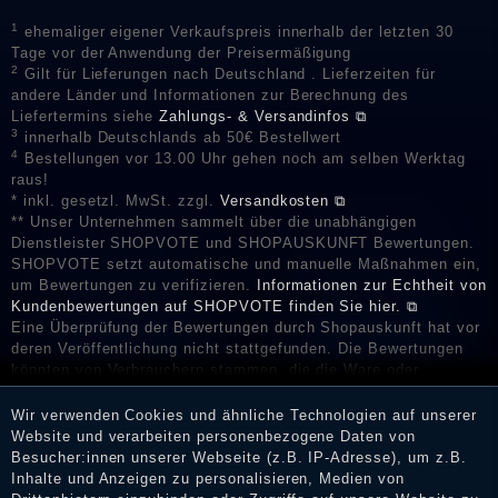
1
ehemaliger eigener Verkaufspreis innerhalb der letzten 30
Tage vor der Anwendung der Preisermäßigung
2
Gilt für Lieferungen nach Deutschland . Lieferzeiten für
andere Länder und Informationen zur Berechnung des
Liefertermins siehe
Zahlungs- & Versandinfos ⧉
3
innerhalb Deutschlands ab 50€ Bestellwert
4
Bestellungen vor 13.00 Uhr gehen noch am selben Werktag
raus!
* inkl. gesetzl. MwSt. zzgl.
Versandkosten ⧉
** Unser Unternehmen sammelt über die unabhängigen
Dienstleister SHOPVOTE und SHOPAUSKUNFT Bewertungen.
SHOPVOTE setzt automatische und manuelle Maßnahmen ein,
um Bewertungen zu verifizieren.
Informationen zur Echtheit von
Kundenbewertungen auf SHOPVOTE finden Sie hier. ⧉
Eine Überprüfung der Bewertungen durch Shopauskunft hat vor
deren Veröffentlichung nicht stattgefunden. Die Bewertungen
könnten von Verbrauchern stammen, die die Ware oder
Dienstleistungen gar nicht erworben oder genutzt haben. Nach
Erhalt einer Benachrichtigungs-E-Mail können Händler die
Wir verwenden Cookies und ähnliche Technologien auf unserer
Bewertungen verifizieren und über die erfolgte Verifizierung im
Website und verarbeiten personenbezogene Daten von
Shop informieren.
Besucher:innen unserer Webseite (z.B. IP-Adresse), um z.B.
Inhalte und Anzeigen zu personalisieren, Medien von