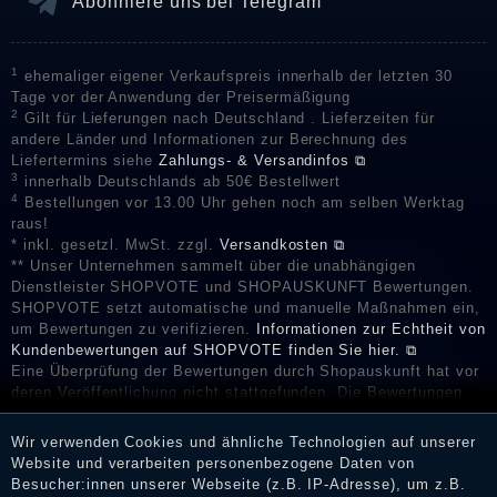
Abonniere uns bei Telegram
1
ehemaliger eigener Verkaufspreis innerhalb der letzten 30
Tage vor der Anwendung der Preisermäßigung
2
Gilt für Lieferungen nach Deutschland . Lieferzeiten für
andere Länder und Informationen zur Berechnung des
Liefertermins siehe
Zahlungs- & Versandinfos ⧉
3
innerhalb Deutschlands ab 50€ Bestellwert
4
Bestellungen vor 13.00 Uhr gehen noch am selben Werktag
raus!
* inkl. gesetzl. MwSt. zzgl.
Versandkosten ⧉
** Unser Unternehmen sammelt über die unabhängigen
Dienstleister SHOPVOTE und SHOPAUSKUNFT Bewertungen.
SHOPVOTE setzt automatische und manuelle Maßnahmen ein,
um Bewertungen zu verifizieren.
Informationen zur Echtheit von
Kundenbewertungen auf SHOPVOTE finden Sie hier. ⧉
Eine Überprüfung der Bewertungen durch Shopauskunft hat vor
deren Veröffentlichung nicht stattgefunden. Die Bewertungen
könnten von Verbrauchern stammen, die die Ware oder
Dienstleistungen gar nicht erworben oder genutzt haben. Nach
Wir verwenden Cookies und ähnliche Technologien auf unserer
Erhalt einer Benachrichtigungs-E-Mail können Händler die
Website und verarbeiten personenbezogene Daten von
Bewertungen verifizieren und über die erfolgte Verifizierung im
Besucher:innen unserer Webseite (z.B. IP-Adresse), um z.B.