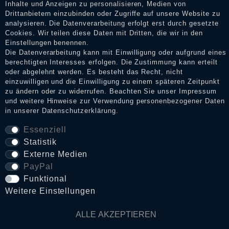
Shop informieren.
Inhalte und Anzeigen zu personalisieren, Medien von
Drittanbietern einzubinden oder Zugriffe auf unsere Website zu
analysieren. Die Datenverarbeitung erfolgt erst durch gesetzte
Cookies. Wir teilen diese Daten mit Dritten, die wir in den
Impressum
Einstellungen benennen.
Die Datenverarbeitung kann mit Einwilligung oder aufgrund eines
berechtigten Interesses erfolgen. Die Zustimmung kann erteilt
oder abgelehnt werden. Es besteht das Recht, nicht
Daten­schutz­erklärung
einzuwilligen und die Einwilligung zu einem späteren Zeitpunkt
zu ändern oder zu widerrufen. Beachten Sie unser
Impressum
und weitere Hinweise zur Verwendung personenbezogener Daten
in unserer
Daten­schutz­erklärung
.
AGB
Essenziell
Statistik
Widerrufs­recht
Externe Medien
PayPal
Funktional
VERTRAG WIDERRUFEN
Weitere Einstellungen
Kontakt
ALLE AKZEPTIEREN