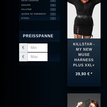
DEVIL FASHION
5
EASURE
2
KILLSTAR
2
QUEEN OF DARKNESS
1
ETNOX
5
PREISSPANNE
KILLSTAR -
€
MY NEW
MUSE
€
HARNESS
PLUS XXL+
39,90 € *