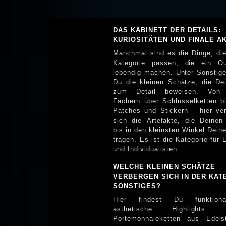
DAS KABINETT DER DETAILS:
KURIOSITÄTEN UND FINALE A
Manchmal sind es die Dinge, die
Kategorie passen, die ein Out
lebendig machen. Unter Sonstige
Du die kleinen Schätze, die De
zum Detail beweisen. Von r
Fächern über Schlüsselketten b
Patches und Stickern – hier v
sich die Artefakte, die Deinen 
bis in den kleinsten Winkel Deines Allt
tragen. Es ist die Kategorie für 
und Individualisten.
WELCHE KLEINEN SCHÄTZE
VERBERGEN SICH IN DER KAT
SONSTIGES?
Hier findest Du funktion
ästhetische Highlights. Schwere
Portemonnaieketten aus Edels