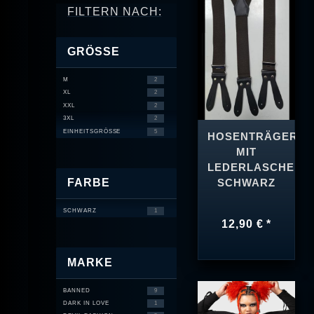
FILTERN NACH:
GRÖSSE
M
2
XL
2
XXL
2
3XL
2
EINHEITSGRÖSSE
5
HOSENTRÄGER
MIT
LEDERLASCHEN
FARBE
SCHWARZ
SCHWARZ
1
12,90 € *
MARKE
BANNED
9
DARK IN LOVE
1