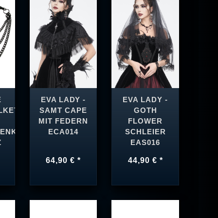
E
EVA LADY -
EVA LADY -
LKETTE
SAMT CAPE
GOTH
MIT FEDERN
FLOWER
ENKETTE
ECA014
SCHLEIER
Z
EAS016
64,90 € *
44,90 € *