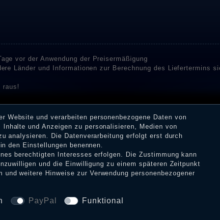
 Tage vor der Anwendung der Preisermäßigung
ndere Länder und Informationen zur Berechnung des Liefertermins s
 raus!
enstleister SHOPVOTE und SHOPAUSKUNFT Bewertungen. SHOPVOT
n Kundenbewertungen auf SHOPVOTE finden Sie hier. ⧉
rer Website und verarbeiten personenbezogene Daten von
or deren Veröffentlichung nicht stattgefunden. Die Bewertungen k
 Inhalte und Anzeigen zu personalisieren, Medien von
 Erhalt einer Benachrichtigungs-E-Mail können Händler die Bewertu
zu analysieren. Die Datenverarbeitung erfolgt erst durch
r in den Einstellungen benennen.
eines berechtigten Interesses erfolgen. Die Zustimmung kann
inzuwilligen und die Einwilligung zu einem späteren Zeitpunkt
m
und weitere Hinweise zur Verwendung personenbezogener
tz­erklärung
AGB
Widerrufs­recht
VERTRAG W
n
PayPal
Funktional
© Copyright 2026 Dark Ages Glasche & Kuczwalska GbR