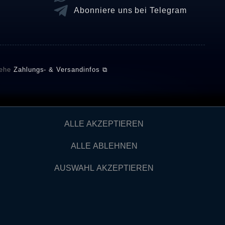
Abonniere uns bei Telegram
iehe
Zahlungs- & Versandinfos ⧉
E setzt automatische und manuelle Maßnahmen ein, um
ALLE AKZEPTIEREN
önnten von Verbrauchern stammen, die die Ware oder
ngen verifizieren und über die erfolgte Verifizierung im
ALLE ABLEHNEN
AUSWAHL AKZEPTIEREN
Kontakt
IDERRUFEN