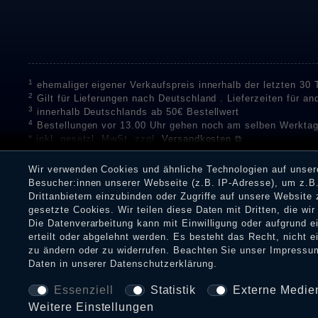
1
ehemaliger eigener Verkaufspreis innerhalb der letzten 30
2
Gilt für Lieferungen nach Deutschland . Lieferzeiten für a
3
innerhalb Deutschlands ab 50€ Bestellwert
4
Bestellungen vor 13.00 Uhr gehen noch am selben Werktag
* inkl. gesetzl. MwSt. zzgl.
Versandkosten ⧉
** Unser Unternehmen sammelt über die unabhängigen Di
Bewertungen zu verifizieren.
Informationen zur Echtheit vo
Wir verwenden Cookies und ähnliche Technologien auf unse
Eine Überprüfung der Bewertungen durch Shopauskunft hat v
Besucher:innen unserer Webseite (z.B. IP-Adresse), um z.B.
Dienstleistungen gar nicht erworben oder genutzt haben. Nach
Drittanbietern einzubinden oder Zugriffe auf unsere Website 
Shop informieren.
gesetzte Cookies. Wir teilen diese Daten mit Dritten, die wi
Die Datenverarbeitung kann mit Einwilligung oder aufgrund 
erteilt oder abgelehnt werden. Es besteht das Recht, nicht e
zu ändern oder zu widerrufen. Beachten Sie unser
Impressu
Impressum
Daten­schu
Daten in unserer
Daten­schutz­erklärung
.
Essenziell
Statistik
Externe Medie
Weitere Einstellungen