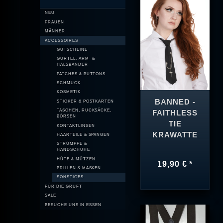
NEU
FRAUEN
MÄNNER
ACCESSOIRES
GUTSCHEINE
GÜRTEL, ARM- &
HALSBÄNDER
PATCHES & BUTTONS
SCHMUCK
KOSMETIK
BANNED -
STICKER & POSTKARTEN
TASCHEN, RUCKSÄCKE,
FAITHLESS
BÖRSEN
TIE
KONTAKTLINSEN
KRAWATTE
HAARTEILE & SPANGEN
STRÜMPFE &
HANDSCHUHE
HÜTE & MÜTZEN
19,90 € *
BRILLEN & MASKEN
SONSTIGES
FÜR DIE GRUFT
SALE
BESUCHE UNS IN ESSEN