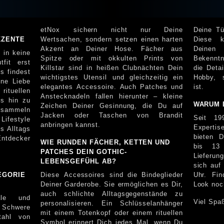
etNox sichern nicht nur Deine
Deine Tü
KZENTE
Wertsachen, sondern setzen einen harten
Diese kleinen Objekte transformieren
Akzent an Deiner Hose. Fächer aus
Deinen
 in keine
Spitze oder mit okkulten Prints von
Bekenntn
fit erst
Killstar sind in heißen Clubnächten Dein
die Details, die zeige
s findest
wichtigstes Utensil und gleichzeitig ein
Hobby, 
ine Liebe
elegantes Accessoire. Auch Patches und
ist.
ituellen
Anstecknadeln fallen hierunter – kleine
is hin zu
WARUM 
Zeichen Deiner Gesinnung, die Du auf
ersammeln
Jacken oder Taschen von Brandit
Seit 19
Lifestyle
anbringen kannst.
Expertis
ags
bieten Dir den Blitzversand (
Entdecker
WIE RUNDEN FÄCHER, KETTEN UND
bis 13 
PATCHES DEIN GOTHIC-
Lieferun
LEBENSGEFÜHL AB?
sich auf Deine Fragen 
EGORIE
Diese Accessoires sind die Bindeglieder
Uhr. Fi
Deiner Garderobe. Sie ermöglichen es Dir,
Look noc
auch schlichte Alltagsgegenstände zu
ale und
Viel Spa
personalisieren. Ein Schlüsselanhänger
mit einem Totenkopf oder einem rituellen
tahl von
Symbol erinnert Dich jedes Mal, wenn Du