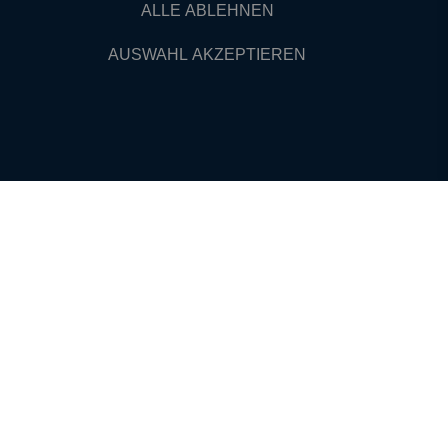
ALLE ABLEHNEN
AUSWAHL AKZEPTIEREN
VERTRAUEN
**
**
BLEIB' VERBUNDEN