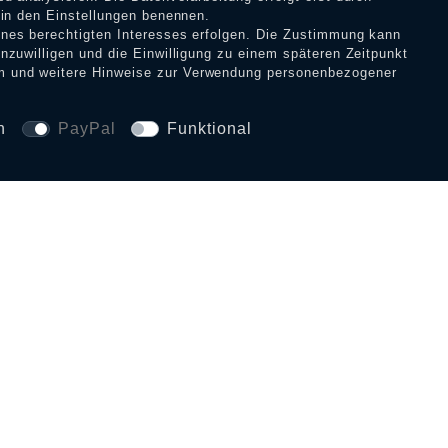
12,90 € *
r in den Einstellungen benennen.
eines berechtigten Interesses erfolgen. Die Zustimmung kann
inzuwilligen und die Einwilligung zu einem späteren Zeitpunkt
m
und weitere Hinweise zur Verwendung personenbezogener
n
PayPal
Funktional
SICHERHEIT UND 
CE
SERVICE-HOTLINE