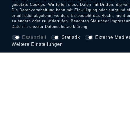
gesetzte Cookies. Wir teilen diese Daten mit Dritten, die wi
Die Datenverarbeitung kann mit Einwilligung oder aufgrund 
erteilt oder abgelehnt werden. Es besteht das Recht, nicht e
zu ändern oder zu widerrufen. Beachten Sie unser
Impressu
Daten in unserer
Daten­schutz­erklärung
.
Essenziell
Statistik
Externe Medie
Weitere Einstellungen
BEZAHLARTEN UND VERSAND
INFORMATIONEN
SERVI