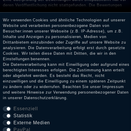
deren Veröffentlichung nicht stattgefunden. Die Bewertungen
könnten von Verbrauchern stammen, die die Ware oder
Dienstleistungen gar nicht erworben oder genutzt haben. Nach
Wir verwenden Cookies und ähnliche Technologien auf unserer
Erhalt einer Benachrichtigungs-E-Mail können Händler die
Website und verarbeiten personenbezogene Daten von
Bewertungen verifizieren und über die erfolgte Verifizierung im
Besucher:innen unserer Webseite (z.B. IP-Adresse), um z.B.
Shop informieren.
Inhalte und Anzeigen zu personalisieren, Medien von
Drittanbietern einzubinden oder Zugriffe auf unsere Website zu
analysieren. Die Datenverarbeitung erfolgt erst durch gesetzte
Cookies. Wir teilen diese Daten mit Dritten, die wir in den
Impressum
Einstellungen benennen.
Die Datenverarbeitung kann mit Einwilligung oder aufgrund eines
berechtigten Interesses erfolgen. Die Zustimmung kann erteilt
oder abgelehnt werden. Es besteht das Recht, nicht
Daten­schutz­erklärung
einzuwilligen und die Einwilligung zu einem späteren Zeitpunkt
zu ändern oder zu widerrufen. Beachten Sie unser
Impressum
und weitere Hinweise zur Verwendung personenbezogener Daten
in unserer
Daten­schutz­erklärung
.
AGB
Essenziell
Statistik
Widerrufs­recht
Externe Medien
PayPal