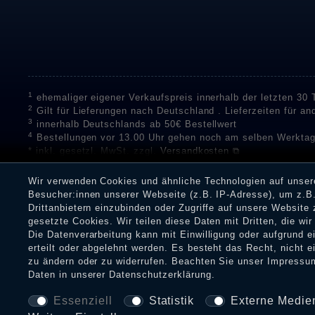
1
ehemaliger eigener Verkaufspreis innerhalb der letzten 30
2
Gilt für Lieferungen nach Deutschland . Lieferzeiten für a
3
innerhalb Deutschlands ab 50€ Bestellwert
4
Bestellungen vor 13.00 Uhr gehen noch am selben Werktag
* inkl. gesetzl. MwSt. zzgl.
Versandkosten ⧉
** Unser Unternehmen sammelt über die unabhängigen Di
Bewertungen zu verifizieren.
Informationen zur Echtheit vo
Wir verwenden Cookies und ähnliche Technologien auf unse
Eine Überprüfung der Bewertungen durch Shopauskunft hat v
Besucher:innen unserer Webseite (z.B. IP-Adresse), um z.B.
Dienstleistungen gar nicht erworben oder genutzt haben. Nach
Drittanbietern einzubinden oder Zugriffe auf unsere Website 
Shop informieren.
gesetzte Cookies. Wir teilen diese Daten mit Dritten, die wi
Die Datenverarbeitung kann mit Einwilligung oder aufgrund 
erteilt oder abgelehnt werden. Es besteht das Recht, nicht e
zu ändern oder zu widerrufen. Beachten Sie unser
Impressu
Impressum
Daten­schu
Daten in unserer
Daten­schutz­erklärung
.
Essenziell
Statistik
Externe Medie