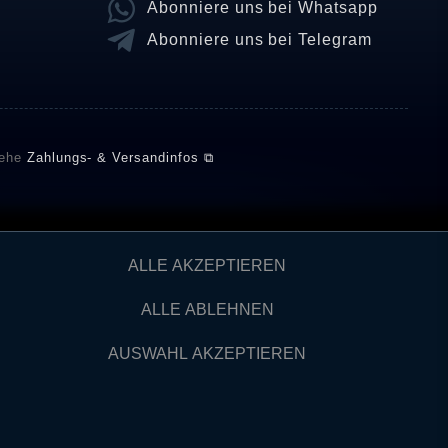
Abonniere uns bei Whatsapp
Abonniere uns bei Telegram
iehe
Zahlungs- & Versandinfos ⧉
E setzt automatische und manuelle Maßnahmen ein, um
ALLE AKZEPTIEREN
önnten von Verbrauchern stammen, die die Ware oder
ngen verifizieren und über die erfolgte Verifizierung im
ALLE ABLEHNEN
AUSWAHL AKZEPTIEREN
Kontakt
IDERRUFEN