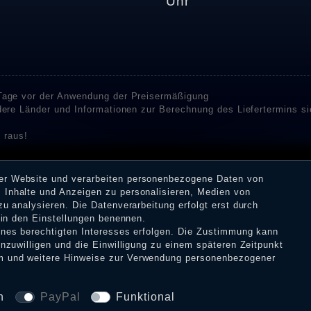
Uhr
 Tage vor der Anwendung der Preisermäßigung
ndere Länder und Informationen zur Berechnung des Liefertermins s
 raus!
enstleister SHOPVOTE und SHOPAUSKUNFT Bewertungen. SHOPVOT
n Kundenbewertungen auf SHOPVOTE finden Sie hier. ⧉
rer Website und verarbeiten personenbezogene Daten von
or deren Veröffentlichung nicht stattgefunden. Die Bewertungen k
 Inhalte und Anzeigen zu personalisieren, Medien von
 Erhalt einer Benachrichtigungs-E-Mail können Händler die Bewertu
zu analysieren. Die Datenverarbeitung erfolgt erst durch
r in den Einstellungen benennen.
eines berechtigten Interesses erfolgen. Die Zustimmung kann
inzuwilligen und die Einwilligung zu einem späteren Zeitpunkt
m
und weitere Hinweise zur Verwendung personenbezogener
tz­erklärung
AGB
Widerrufs­recht
VERTRAG W
n
PayPal
Funktional
© Copyright 2026 Dark Ages Glasche & Kuczwalska GbR