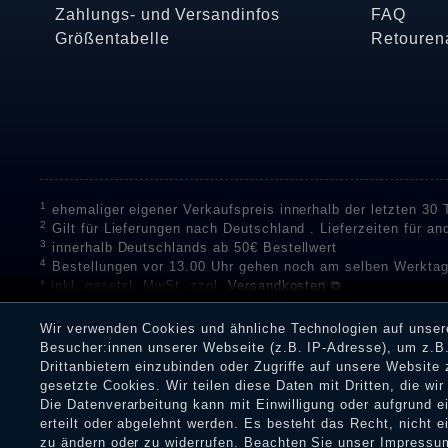
Zahlungs- und Versandinfos
FAQ
Größentabelle
Retouren
1
ehemaliger eigener Verkaufspreis innerhalb der letzten 30
2
Gilt für Lieferungen nach Deutschland . Lieferzeiten für a
3
innerhalb Deutschlands ab 50€ Bestellwert
4
Bestellungen vor 13.00 Uhr gehen noch am selben Werktag
* inkl. gesetzl. MwSt. zzgl.
Versandkosten ⧉
** Unser Unternehmen sammelt über die unabhängigen Di
Bewertungen zu verifizieren.
Informationen zur Echtheit vo
Wir verwenden Cookies und ähnliche Technologien auf unse
Eine Überprüfung der Bewertungen durch Shopauskunft hat v
Besucher:innen unserer Webseite (z.B. IP-Adresse), um z.B.
Dienstleistungen gar nicht erworben oder genutzt haben. Nach
Drittanbietern einzubinden oder Zugriffe auf unsere Website 
Shop informieren.
gesetzte Cookies. Wir teilen diese Daten mit Dritten, die wi
Die Datenverarbeitung kann mit Einwilligung oder aufgrund 
erteilt oder abgelehnt werden. Es besteht das Recht, nicht e
zu ändern oder zu widerrufen. Beachten Sie unser
Impressu