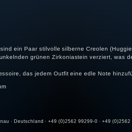
 sind ein Paar stilvolle silberne Creolen (Huggi
funkelnden grünen Zirkoniastein verziert, was
essoire, das jedem Outfit eine edle Note hinzufü
0mm
Gronau · Deutschland · +49 (0)2562 99299-0 · +49 (0)256