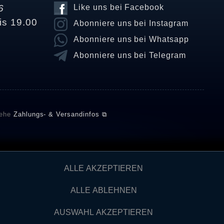
6
Like uns bei Facebook
is 19.00
Abonniere uns bei Instagram
Abonniere uns bei Whatsapp
Abonniere uns bei Telegram
iehe
Zahlungs- & Versandinfos ⧉
E setzt automatische und manuelle Maßnahmen ein, um
ALLE AKZEPTIEREN
önnten von Verbrauchern stammen, die die Ware oder
ngen verifizieren und über die erfolgte Verifizierung im
ALLE ABLEHNEN
AUSWAHL AKZEPTIEREN