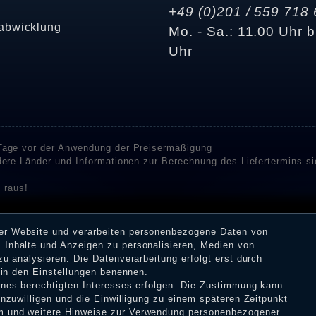
+49 (0)201 / 559 718 
abwicklung
Mo. - Sa.: 11.00 Uhr b
Uhr
 Tage vor der Anwendung der Preisermäßigung
ndere Länder und Informationen zur Berechnung des Liefertermins s
 raus!
enstleister SHOPVOTE und SHOPAUSKUNFT Bewertungen. SHOPVOT
n Kundenbewertungen auf SHOPVOTE finden Sie hier. ⧉
rer Website und verarbeiten personenbezogene Daten von
or deren Veröffentlichung nicht stattgefunden. Die Bewertungen k
 Inhalte und Anzeigen zu personalisieren, Medien von
 Erhalt einer Benachrichtigungs-E-Mail können Händler die Bewertu
zu analysieren. Die Datenverarbeitung erfolgt erst durch
r in den Einstellungen benennen.
eines berechtigten Interesses erfolgen. Die Zustimmung kann
inzuwilligen und die Einwilligung zu einem späteren Zeitpunkt
m
und weitere Hinweise zur Verwendung personenbezogener