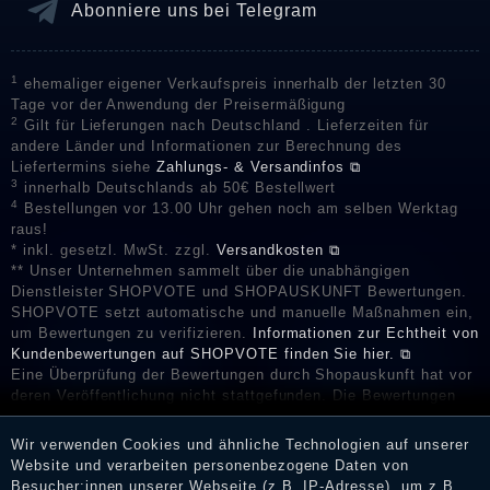
Abonniere uns bei Telegram
1
ehemaliger eigener Verkaufspreis innerhalb der letzten 30
Tage vor der Anwendung der Preisermäßigung
2
Gilt für Lieferungen nach Deutschland . Lieferzeiten für
andere Länder und Informationen zur Berechnung des
Liefertermins siehe
Zahlungs- & Versandinfos ⧉
3
innerhalb Deutschlands ab 50€ Bestellwert
4
Bestellungen vor 13.00 Uhr gehen noch am selben Werktag
raus!
* inkl. gesetzl. MwSt. zzgl.
Versandkosten ⧉
** Unser Unternehmen sammelt über die unabhängigen
Dienstleister SHOPVOTE und SHOPAUSKUNFT Bewertungen.
SHOPVOTE setzt automatische und manuelle Maßnahmen ein,
um Bewertungen zu verifizieren.
Informationen zur Echtheit von
Kundenbewertungen auf SHOPVOTE finden Sie hier. ⧉
Eine Überprüfung der Bewertungen durch Shopauskunft hat vor
deren Veröffentlichung nicht stattgefunden. Die Bewertungen
könnten von Verbrauchern stammen, die die Ware oder
Dienstleistungen gar nicht erworben oder genutzt haben. Nach
Wir verwenden Cookies und ähnliche Technologien auf unserer
Erhalt einer Benachrichtigungs-E-Mail können Händler die
Website und verarbeiten personenbezogene Daten von
Bewertungen verifizieren und über die erfolgte Verifizierung im
Besucher:innen unserer Webseite (z.B. IP-Adresse), um z.B.