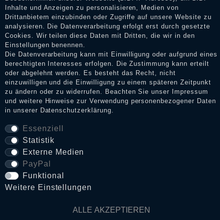
Shop informieren.
Inhalte und Anzeigen zu personalisieren, Medien von
Drittanbietern einzubinden oder Zugriffe auf unsere Website zu
analysieren. Die Datenverarbeitung erfolgt erst durch gesetzte
Cookies. Wir teilen diese Daten mit Dritten, die wir in den
Impressum
Einstellungen benennen.
Die Datenverarbeitung kann mit Einwilligung oder aufgrund eines
berechtigten Interesses erfolgen. Die Zustimmung kann erteilt
oder abgelehnt werden. Es besteht das Recht, nicht
Daten­schutz­erklärung
einzuwilligen und die Einwilligung zu einem späteren Zeitpunkt
zu ändern oder zu widerrufen. Beachten Sie unser
Impressum
und weitere Hinweise zur Verwendung personenbezogener Daten
in unserer
Daten­schutz­erklärung
.
AGB
Essenziell
Statistik
Widerrufs­recht
Externe Medien
PayPal
Funktional
VERTRAG WIDERRUFEN
Weitere Einstellungen
Kontakt
ALLE AKZEPTIEREN