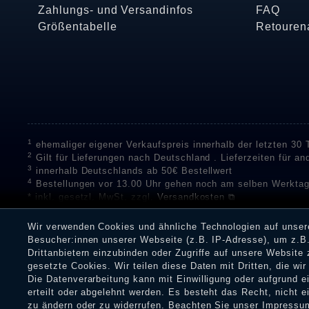
Zahlungs- und Versandinfos
FAQ
Größentabelle
Retouren
1
ehemaliger eigener Verkaufspreis innerhalb der letzten 30
2
Gilt für Lieferungen nach Deutschland . Lieferzeiten für a
3
innerhalb Deutschlands ab 50€ Bestellwert
4
Bestellungen vor 13.00 Uhr gehen noch am selben Werktag
* inkl. gesetzl. MwSt. zzgl.
Versandkosten ⧉
** Unser Unternehmen sammelt über die unabhängigen Di
Bewertungen zu verifizieren.
Informationen zur Echtheit vo
Wir verwenden Cookies und ähnliche Technologien auf unse
Eine Überprüfung der Bewertungen durch Shopauskunft hat v
Besucher:innen unserer Webseite (z.B. IP-Adresse), um z.B.
Dienstleistungen gar nicht erworben oder genutzt haben. Nach
Drittanbietern einzubinden oder Zugriffe auf unsere Website 
Shop informieren.
gesetzte Cookies. Wir teilen diese Daten mit Dritten, die wi
Die Datenverarbeitung kann mit Einwilligung oder aufgrund 
erteilt oder abgelehnt werden. Es besteht das Recht, nicht e
zu ändern oder zu widerrufen. Beachten Sie unser
Impressu