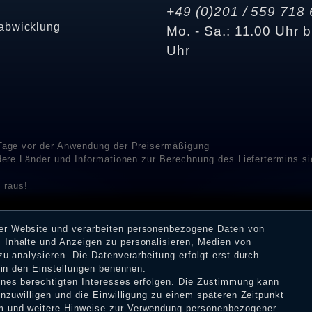
+49 (0)201 / 559 718 
abwicklung
Mo. - Sa.: 11.00 Uhr b
Uhr
 Tage vor der Anwendung der Preisermäßigung
ndere Länder und Informationen zur Berechnung des Liefertermins s
 raus!
enstleister SHOPVOTE und SHOPAUSKUNFT Bewertungen. SHOPVOT
n Kundenbewertungen auf SHOPVOTE finden Sie hier. ⧉
rer Website und verarbeiten personenbezogene Daten von
or deren Veröffentlichung nicht stattgefunden. Die Bewertungen k
 Inhalte und Anzeigen zu personalisieren, Medien von
 Erhalt einer Benachrichtigungs-E-Mail können Händler die Bewertu
zu analysieren. Die Datenverarbeitung erfolgt erst durch
r in den Einstellungen benennen.
eines berechtigten Interesses erfolgen. Die Zustimmung kann
inzuwilligen und die Einwilligung zu einem späteren Zeitpunkt
m
und weitere Hinweise zur Verwendung personenbezogener