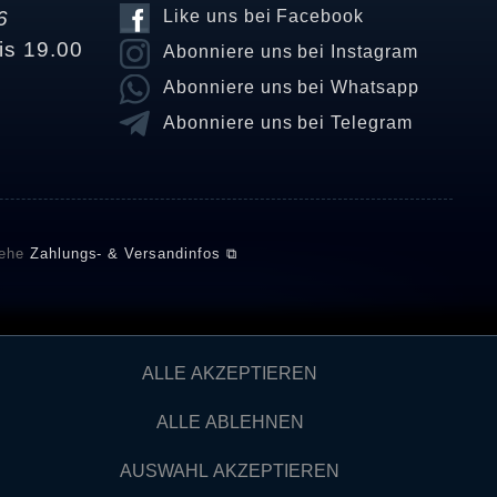
6
Like uns bei Facebook
is 19.00
Abonniere uns bei Instagram
Abonniere uns bei Whatsapp
Abonniere uns bei Telegram
iehe
Zahlungs- & Versandinfos ⧉
E setzt automatische und manuelle Maßnahmen ein, um
ALLE AKZEPTIEREN
önnten von Verbrauchern stammen, die die Ware oder
ngen verifizieren und über die erfolgte Verifizierung im
ALLE ABLEHNEN
AUSWAHL AKZEPTIEREN