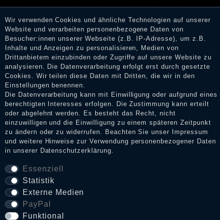
könnten von Verbrauchern stammen, die die Ware oder
Dienstleistungen gar nicht erworben oder genutzt haben. Nach
Wir verwenden Cookies und ähnliche Technologien auf unserer
Erhalt einer Benachrichtigungs-E-Mail können Händler die
Website und verarbeiten personenbezogene Daten von
Bewertungen verifizieren und über die erfolgte Verifizierung im
Besucher:innen unserer Webseite (z.B. IP-Adresse), um z.B.
Shop informieren.
Inhalte und Anzeigen zu personalisieren, Medien von
Drittanbietern einzubinden oder Zugriffe auf unsere Website zu
analysieren. Die Datenverarbeitung erfolgt erst durch gesetzte
Cookies. Wir teilen diese Daten mit Dritten, die wir in den
Impressum
Einstellungen benennen.
Die Datenverarbeitung kann mit Einwilligung oder aufgrund eines
berechtigten Interesses erfolgen. Die Zustimmung kann erteilt
oder abgelehnt werden. Es besteht das Recht, nicht
Daten­schutz­erklärung
einzuwilligen und die Einwilligung zu einem späteren Zeitpunkt
zu ändern oder zu widerrufen. Beachten Sie unser
Impressum
und weitere Hinweise zur Verwendung personenbezogener Daten
in unserer
Daten­schutz­erklärung
.
AGB
Essenziell
Statistik
Widerrufs­recht
Externe Medien
PayPal
VERTRAG WIDERRUFEN
Funktional