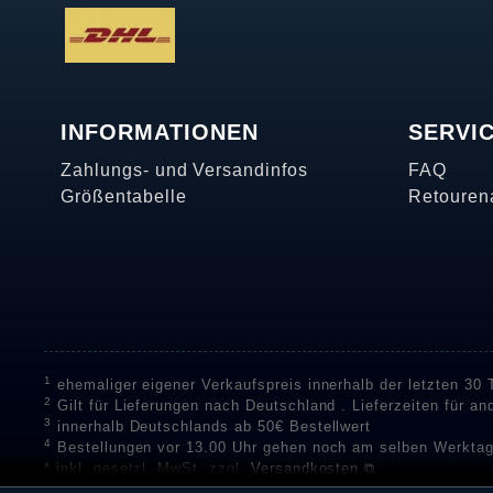
INFORMATIONEN
SERVI
Zahlungs- und Versandinfos
FAQ
Größentabelle
Retouren
1
ehemaliger eigener Verkaufspreis innerhalb der letzten 30
2
Gilt für Lieferungen nach Deutschland . Lieferzeiten für a
3
innerhalb Deutschlands ab 50€ Bestellwert
4
Bestellungen vor 13.00 Uhr gehen noch am selben Werktag
* inkl. gesetzl. MwSt. zzgl.
Versandkosten ⧉
** Unser Unternehmen sammelt über die unabhängigen Di