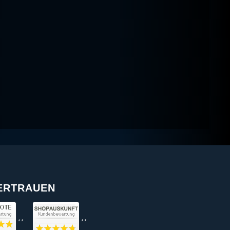
VERTRAUEN
**
**