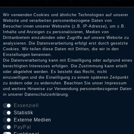
könnten von Verbrauchern stammen, die die Ware oder
Dienstleistungen gar nicht erworben oder genutzt haben. Nach
Wir verwenden Cookies und ähnliche Technologien auf unserer
Erhalt einer Benachrichtigungs-E-Mail können Händler die
Website und verarbeiten personenbezogene Daten von
Bewertungen verifizieren und über die erfolgte Verifizierung im
Besucher:innen unserer Webseite (z.B. IP-Adresse), um z.B.
Shop informieren.
Inhalte und Anzeigen zu personalisieren, Medien von
Drittanbietern einzubinden oder Zugriffe auf unsere Website zu
analysieren. Die Datenverarbeitung erfolgt erst durch gesetzte
Cookies. Wir teilen diese Daten mit Dritten, die wir in den
Impressum
Einstellungen benennen.
Die Datenverarbeitung kann mit Einwilligung oder aufgrund eines
berechtigten Interesses erfolgen. Die Zustimmung kann erteilt
oder abgelehnt werden. Es besteht das Recht, nicht
Daten­schutz­erklärung
einzuwilligen und die Einwilligung zu einem späteren Zeitpunkt
zu ändern oder zu widerrufen. Beachten Sie unser
Impressum
und weitere Hinweise zur Verwendung personenbezogener Daten
AGB
in unserer
Daten­schutz­erklärung
.
Essenziell
Statistik
Widerrufs­recht
Externe Medien
PayPal
VERTRAG WIDERRUFEN