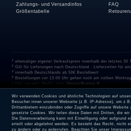
Zahlungs- und Versandinfos
FAQ
Größentabelle
Retouren
1
ehemaliger eigener Verkaufspreis innerhalb der letzten 30
2
Gilt für Lieferungen nach Deutschland . Lieferzeiten für a
3
innerhalb Deutschlands ab 50€ Bestellwert
4
Bestellungen vor 13.00 Uhr gehen noch am selben Werktag
* inkl. gesetzl. MwSt. zzgl.
Versandkosten ⧉
** Unser Unternehmen sammelt über die unabhängigen Di
Bewertungen zu verifizieren.
Informationen zur Echtheit vo
Wir verwenden Cookies und ähnliche Technologien auf unse
Eine Überprüfung der Bewertungen durch Shopauskunft hat v
Besucher:innen unserer Webseite (z.B. IP-Adresse), um z.B.
Dienstleistungen gar nicht erworben oder genutzt haben. Nach
Drittanbietern einzubinden oder Zugriffe auf unsere Website 
Shop informieren.
gesetzte Cookies. Wir teilen diese Daten mit Dritten, die wi
Die Datenverarbeitung kann mit Einwilligung oder aufgrund 
erteilt oder abgelehnt werden. Es besteht das Recht, nicht e
zu ändern oder zu widerrufen. Beachten Sie unser
Impressu