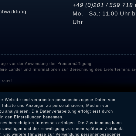
+49 (0)201 / 559 718 
abwicklung
Mo. - Sa.: 11.00 Uhr b
Uhr
 Tage vor der Anwendung der Preisermäßigung
ndere Länder und Informationen zur Berechnung des Liefertermins s
 raus!
enstleister SHOPVOTE und SHOPAUSKUNFT Bewertungen. SHOPVOT
n Kundenbewertungen auf SHOPVOTE finden Sie hier. ⧉
rer Website und verarbeiten personenbezogene Daten von
or deren Veröffentlichung nicht stattgefunden. Die Bewertungen k
 Inhalte und Anzeigen zu personalisieren, Medien von
 Erhalt einer Benachrichtigungs-E-Mail können Händler die Bewertu
zu analysieren. Die Datenverarbeitung erfolgt erst durch
r in den Einstellungen benennen.
eines berechtigten Interesses erfolgen. Die Zustimmung kann
inzuwilligen und die Einwilligung zu einem späteren Zeitpunkt
m
und weitere Hinweise zur Verwendung personenbezogener