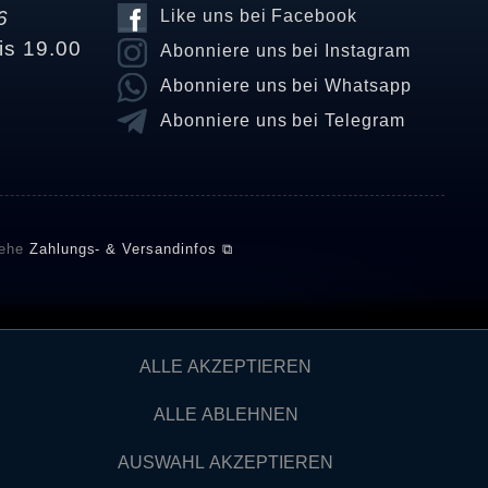
6
Like uns bei Facebook
is 19.00
Abonniere uns bei Instagram
Abonniere uns bei Whatsapp
Abonniere uns bei Telegram
iehe
Zahlungs- & Versandinfos ⧉
E setzt automatische und manuelle Maßnahmen ein, um
ALLE AKZEPTIEREN
önnten von Verbrauchern stammen, die die Ware oder
ngen verifizieren und über die erfolgte Verifizierung im
ALLE ABLEHNEN
AUSWAHL AKZEPTIEREN