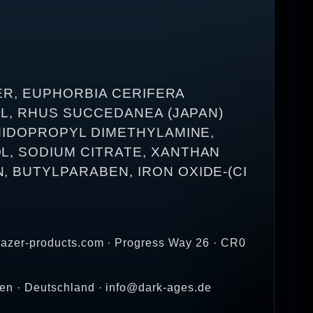
ER, EUPHORBIA CERIFERA
OL, RHUS SUCCEDANEA (JAPAN)
MIDOPROPYL DIMETHYLAMINE,
, SODIUM CITRATE, XANTHAN
 BUTYLPARABEN, IRON OXIDE-(CI
gazer-products.com · Progress Way 26 · CR0
en · Deutschland · info@dark-ages.de