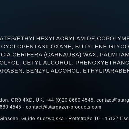
ACRYLATES/ETHYLHEXYLACRYLAMIDE COPOLYM
D, CYCLOPENTASILOXANE, BUTYLENE GLYC
CIA CERIFERA (CARNAUBA) WAX, PALMITA
OLYOL, CETYL ALCOHOL, PHENOXYETHANOL
RABEN, BENZYL ALCOHOL, ETHYLPARABEN,
oydon, CR0 4XD, UK, +44 (0)20 8680 4545, contact@star
8680 4545 · contact@stargazer-products.com
Glasche, Guido Kuczwalska · Rottstraße 10 · 45127 Ess