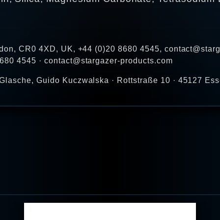
oydon, CR0 4XD, UK, +44 (0)20 8680 4545, contact@star
8680 4545 · contact@stargazer-products.com
Glasche, Guido Kuczwalska · Rottstraße 10 · 45127 Ess