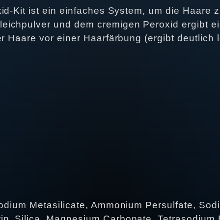
id-Kit ist ein einfaches System, um die Haare z
eichpulver und dem cremigen Peroxid ergibt ei
er Haare vor einer Haarfärbung (ergibt deutlich
 Sodium Metasilicate, Ammonium Persulfate, Sod
in, Silica, Magnesium Carbonate, Tetrasodium 