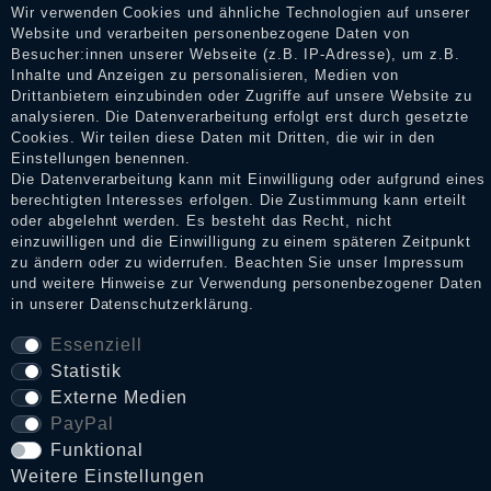
Dienstleistungen gar nicht erworben oder genutzt haben. Nach
Wir verwenden Cookies und ähnliche Technologien auf unserer
Erhalt einer Benachrichtigungs-E-Mail können Händler die
Website und verarbeiten personenbezogene Daten von
Bewertungen verifizieren und über die erfolgte Verifizierung im
Besucher:innen unserer Webseite (z.B. IP-Adresse), um z.B.
Shop informieren.
Inhalte und Anzeigen zu personalisieren, Medien von
Drittanbietern einzubinden oder Zugriffe auf unsere Website zu
analysieren. Die Datenverarbeitung erfolgt erst durch gesetzte
Cookies. Wir teilen diese Daten mit Dritten, die wir in den
Impressum
Einstellungen benennen.
Die Datenverarbeitung kann mit Einwilligung oder aufgrund eines
berechtigten Interesses erfolgen. Die Zustimmung kann erteilt
oder abgelehnt werden. Es besteht das Recht, nicht
Daten­schutz­erklärung
einzuwilligen und die Einwilligung zu einem späteren Zeitpunkt
zu ändern oder zu widerrufen. Beachten Sie unser
Impressum
und weitere Hinweise zur Verwendung personenbezogener Daten
in unserer
Daten­schutz­erklärung
.
AGB
Essenziell
Statistik
Widerrufs­recht
Externe Medien
PayPal
Funktional
VERTRAG WIDERRUFEN
Weitere Einstellungen