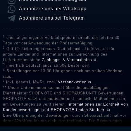
Abonniere uns bei Whatsapp
Abonniere uns bei Telegram
1
ehemaliger eigener Verkaufspreis innerhalb der letzten 30
Tage vor der Anwendung der Preisermäßigung
2
Gilt für Lieferungen nach Deutschland . Lieferzeiten für
andere Länder und Informationen zur Berechnung des
Liefertermins siehe
Zahlungs- & Versandinfos ⧉
3
innerhalb Deutschlands ab 50€ Bestellwert
4
Bestellungen vor 13.00 Uhr gehen noch am selben Werktag
raus!
* inkl. gesetzl. MwSt. zzgl.
Versandkosten ⧉
** Unser Unternehmen sammelt über die unabhängigen
Dienstleister SHOPVOTE und SHOPAUSKUNFT Bewertungen.
SHOPVOTE setzt automatische und manuelle Maßnahmen ein,
um Bewertungen zu verifizieren.
Informationen zur Echtheit von
Kundenbewertungen auf SHOPVOTE finden Sie hier. ⧉
Eine Überprüfung der Bewertungen durch Shopauskunft hat vor
deren Veröffentlichung nicht stattgefunden. Die Bewertungen
könnten von Verbrauchern stammen, die die Ware oder