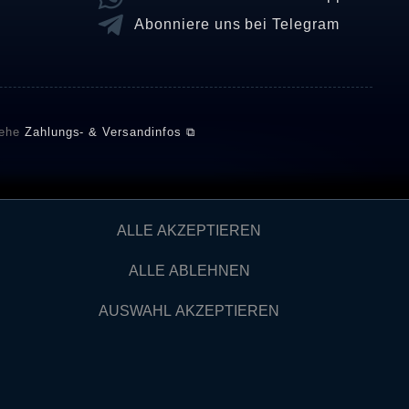
Abonniere uns bei Telegram
iehe
Zahlungs- & Versandinfos ⧉
E setzt automatische und manuelle Maßnahmen ein, um
ALLE AKZEPTIEREN
önnten von Verbrauchern stammen, die die Ware oder
ngen verifizieren und über die erfolgte Verifizierung im
ALLE ABLEHNEN
AUSWAHL AKZEPTIEREN
Kontakt
IDERRUFEN