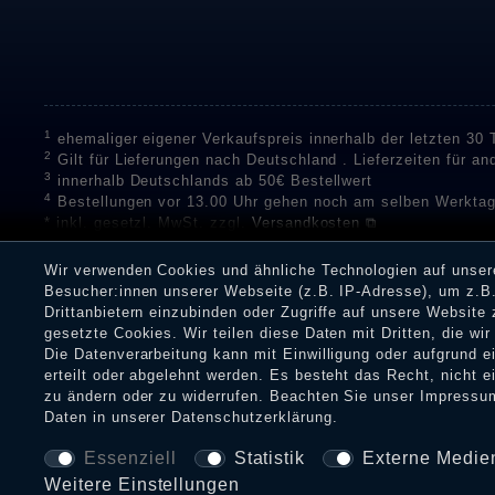
1
ehemaliger eigener Verkaufspreis innerhalb der letzten 30
2
Gilt für Lieferungen nach Deutschland . Lieferzeiten für a
3
innerhalb Deutschlands ab 50€ Bestellwert
4
Bestellungen vor 13.00 Uhr gehen noch am selben Werktag
* inkl. gesetzl. MwSt. zzgl.
Versandkosten ⧉
** Unser Unternehmen sammelt über die unabhängigen Di
Bewertungen zu verifizieren.
Informationen zur Echtheit vo
Wir verwenden Cookies und ähnliche Technologien auf unse
Eine Überprüfung der Bewertungen durch Shopauskunft hat v
Besucher:innen unserer Webseite (z.B. IP-Adresse), um z.B.
Dienstleistungen gar nicht erworben oder genutzt haben. Nach
Drittanbietern einzubinden oder Zugriffe auf unsere Website 
Shop informieren.
gesetzte Cookies. Wir teilen diese Daten mit Dritten, die wi
Die Datenverarbeitung kann mit Einwilligung oder aufgrund 
erteilt oder abgelehnt werden. Es besteht das Recht, nicht e
zu ändern oder zu widerrufen. Beachten Sie unser
Impressu
Impressum
Daten­schu
Daten in unserer
Daten­schutz­erklärung
.
Essenziell
Statistik
Externe Medie
Weitere Einstellungen