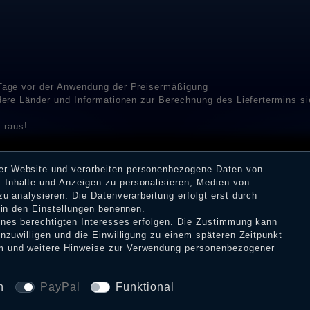
 Tage vor der Anwendung der Preisermäßigung
ndere Länder und Informationen zur Berechnung des Liefertermins s
 raus!
enstleister SHOPVOTE und SHOPAUSKUNFT Bewertungen. SHOPVOT
n Kundenbewertungen auf SHOPVOTE finden Sie hier. ⧉
rer Website und verarbeiten personenbezogene Daten von
or deren Veröffentlichung nicht stattgefunden. Die Bewertungen k
 Inhalte und Anzeigen zu personalisieren, Medien von
 Erhalt einer Benachrichtigungs-E-Mail können Händler die Bewertu
zu analysieren. Die Datenverarbeitung erfolgt erst durch
r in den Einstellungen benennen.
eines berechtigten Interesses erfolgen. Die Zustimmung kann
inzuwilligen und die Einwilligung zu einem späteren Zeitpunkt
m
und weitere Hinweise zur Verwendung personenbezogener
tz­erklärung
AGB
Widerrufs­recht
VERTRAG W
n
PayPal
Funktional
© Copyright 2026 Dark Ages Glasche & Kuczwalska GbR