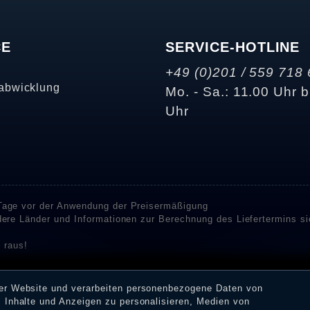
CE
SERVICE-HOTLINE
+49 (0)201 / 559 718 
abwicklung
Mo. - Sa.: 11.00 Uhr b
Uhr
 Tage vor der Anwendung der Preisermäßigung
ndere Länder und Informationen zur Berechnung des Liefertermins s
 raus!
enstleister SHOPVOTE und SHOPAUSKUNFT Bewertungen. SHOPVOT
n Kundenbewertungen auf SHOPVOTE finden Sie hier. ⧉
rer Website und verarbeiten personenbezogene Daten von
or deren Veröffentlichung nicht stattgefunden. Die Bewertungen k
 Inhalte und Anzeigen zu personalisieren, Medien von