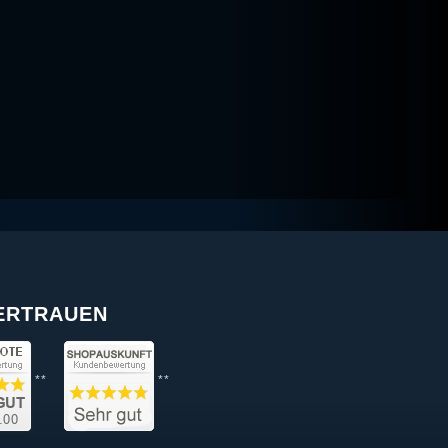
VERTRAUEN
**
**