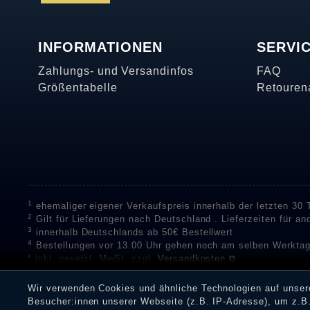
INFORMATIONEN
SERVI
Zahlungs- und Versandinfos
FAQ
Größentabelle
Retouren
1
ehemaliger eigener Verkaufspreis innerhalb der letzten 30
2
Gilt für Lieferungen nach Deutschland . Lieferzeiten für a
3
innerhalb Deutschlands ab 50€ Bestellwert
4
Bestellungen vor 13.00 Uhr gehen noch am selben Werktag
* inkl. gesetzl. MwSt. zzgl.
Versandkosten ⧉
** Unser Unternehmen sammelt über die unabhängigen Di
Bewertungen zu verifizieren.
Informationen zur Echtheit vo
Wir verwenden Cookies und ähnliche Technologien auf unse
Eine Überprüfung der Bewertungen durch Shopauskunft hat v
Besucher:innen unserer Webseite (z.B. IP-Adresse), um z.B.