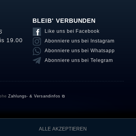
BLEIB' VERBUNDEN
6
Like uns bei Facebook
is 19.00
Abonniere uns bei Instagram
Abonniere uns bei Whatsapp
Abonniere uns bei Telegram
iehe
Zahlungs- & Versandinfos ⧉
E setzt automatische und manuelle Maßnahmen ein, um
ALLE AKZEPTIEREN
önnten von Verbrauchern stammen, die die Ware oder