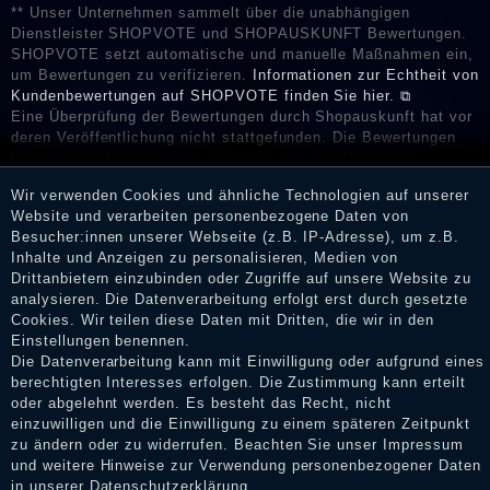
** Unser Unternehmen sammelt über die unabhängigen
Dienstleister SHOPVOTE und SHOPAUSKUNFT Bewertungen.
SHOPVOTE setzt automatische und manuelle Maßnahmen ein,
um Bewertungen zu verifizieren.
Informationen zur Echtheit von
Kundenbewertungen auf SHOPVOTE finden Sie hier. ⧉
Eine Überprüfung der Bewertungen durch Shopauskunft hat vor
deren Veröffentlichung nicht stattgefunden. Die Bewertungen
könnten von Verbrauchern stammen, die die Ware oder
Dienstleistungen gar nicht erworben oder genutzt haben. Nach
Wir verwenden Cookies und ähnliche Technologien auf unserer
Erhalt einer Benachrichtigungs-E-Mail können Händler die
Website und verarbeiten personenbezogene Daten von
Bewertungen verifizieren und über die erfolgte Verifizierung im
Besucher:innen unserer Webseite (z.B. IP-Adresse), um z.B.
Shop informieren.
Inhalte und Anzeigen zu personalisieren, Medien von
Drittanbietern einzubinden oder Zugriffe auf unsere Website zu
analysieren. Die Datenverarbeitung erfolgt erst durch gesetzte
Cookies. Wir teilen diese Daten mit Dritten, die wir in den
Impressum
Einstellungen benennen.
Die Datenverarbeitung kann mit Einwilligung oder aufgrund eines
berechtigten Interesses erfolgen. Die Zustimmung kann erteilt
oder abgelehnt werden. Es besteht das Recht, nicht
Daten­schutz­erklärung
einzuwilligen und die Einwilligung zu einem späteren Zeitpunkt
zu ändern oder zu widerrufen. Beachten Sie unser
Impressum
und weitere Hinweise zur Verwendung personenbezogener Daten
in unserer
Daten­schutz­erklärung
.
AGB