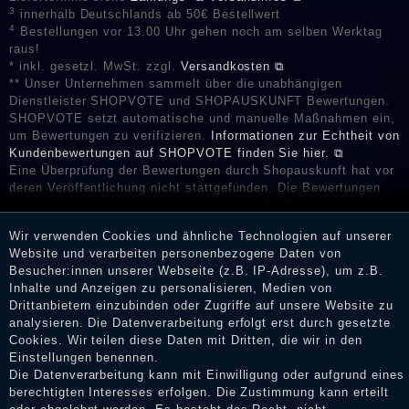
3
innerhalb Deutschlands ab 50€ Bestellwert
4
Bestellungen vor 13.00 Uhr gehen noch am selben Werktag
raus!
* inkl. gesetzl. MwSt. zzgl.
Versandkosten ⧉
** Unser Unternehmen sammelt über die unabhängigen
Dienstleister SHOPVOTE und SHOPAUSKUNFT Bewertungen.
SHOPVOTE setzt automatische und manuelle Maßnahmen ein,
um Bewertungen zu verifizieren.
Informationen zur Echtheit von
Kundenbewertungen auf SHOPVOTE finden Sie hier. ⧉
Eine Überprüfung der Bewertungen durch Shopauskunft hat vor
deren Veröffentlichung nicht stattgefunden. Die Bewertungen
könnten von Verbrauchern stammen, die die Ware oder
Dienstleistungen gar nicht erworben oder genutzt haben. Nach
Wir verwenden Cookies und ähnliche Technologien auf unserer
Erhalt einer Benachrichtigungs-E-Mail können Händler die
Website und verarbeiten personenbezogene Daten von
Bewertungen verifizieren und über die erfolgte Verifizierung im
Besucher:innen unserer Webseite (z.B. IP-Adresse), um z.B.
Shop informieren.
Inhalte und Anzeigen zu personalisieren, Medien von
Drittanbietern einzubinden oder Zugriffe auf unsere Website zu
analysieren. Die Datenverarbeitung erfolgt erst durch gesetzte
Cookies. Wir teilen diese Daten mit Dritten, die wir in den
Impressum
Einstellungen benennen.
Die Datenverarbeitung kann mit Einwilligung oder aufgrund eines
berechtigten Interesses erfolgen. Die Zustimmung kann erteilt