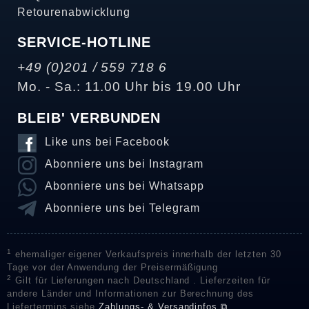
Retourenabwicklung
SERVICE-HOTLINE
+49 (0)201 / 559 718 6
Mo. - Sa.: 11.00 Uhr bis 19.00 Uhr
BLEIB' VERBUNDEN
Like uns bei Facebook
Abonniere uns bei Instagram
Abonniere uns bei Whatsapp
Abonniere uns bei Telegram
1
ehemaliger eigener Verkaufspreis innerhalb der letzten 30
Tage vor der Anwendung der Preisermäßigung
2
Gilt für Lieferungen nach Deutschland . Lieferzeiten für
andere Länder und Informationen zur Berechnung des
Liefertermins siehe
Zahlungs- & Versandinfos ⧉